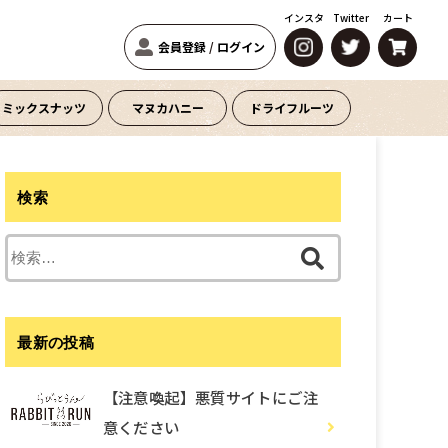
インスタ
Twitter
カート
会員登録
/
ログイン
ミックスナッツ
マヌカハニー
ドライフルーツ
検索
検
索:
最新の投稿
【注意喚起】悪質サイトにご注
意ください