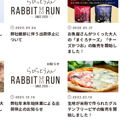
2022.09.06
2022.05.31
し
弊社棚卸に伴う出荷停止に
お魚屋さんがつくった大人
ついて
の「まぐろチーズ」「チー
ズかつお」の販売を開始し
ました！
せ
お知らせ
お知らせ
2025.12.10
2023.03.10
大
弊社年末年始休業による出
生地が米粉で作られたグル
し
荷停止のお知らせ
テンフリーピザの販売を開
始しました！