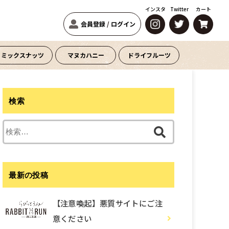
インスタ
Twitter
カート
会員登録
/
ログイン
ミックスナッツ
マヌカハニー
ドライフルーツ
検索
検
索:
最新の投稿
【注意喚起】悪質サイトにご注
意ください