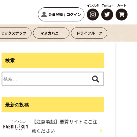
インスタ
Twitter
カート
会員登録
/
ログイン
ミックスナッツ
マヌカハニー
ドライフルーツ
検索
検
索:
最新の投稿
【注意喚起】悪質サイトにご注
意ください