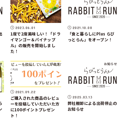
2023.06.01
2021.10.08
出
1度で2度美味しい！「ドラ
「食と暮らしにPlus らび
イマンゴー＆パイナップ
っとらん」をオープン！
ル」の販売を開始しまし
た！
せ
ブログ
お知らせ
2021.09.22
2025.03.13
ご購入された商品のレビュ
ら
弊社棚卸による出荷停止の
ーを投稿していただいた方
ン
お知らせ
に100ポイントプレゼン
ト！