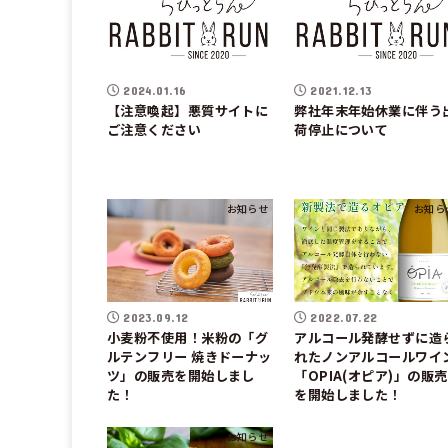
2024.01.16
2021.12.13
【注意喚起】悪質サイトに
弊社年末年始休業に伴う
ご注意ください
荷停止について
お知らせ
お知ら
2023.09.12
2022.07.22
小麦粉不使用！米粉の「グ
アルコール発酵せずに造
ルテンフリー 焼きドーナッ
れたノンアルコールワイ
ツ」の販売を開始しまし
「OPIA(オピア)」の販売
た！
を開始しました！
お知らせ